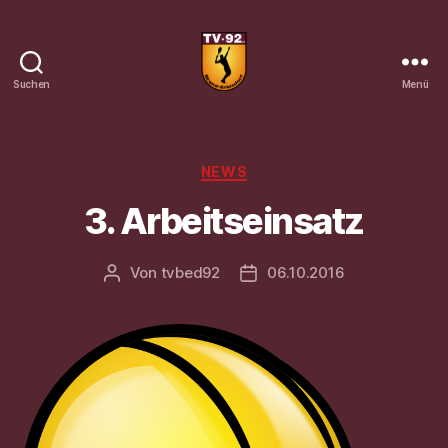
Suchen
Menü
Tennisverein
Brand-
Erbisdorf
92
Kategorien
NEWS
e.
3. Arbeitseinsatz
V.
Von
tvbed92
06.10.2016
Beitragsautor
Veröffentlichungsdatum