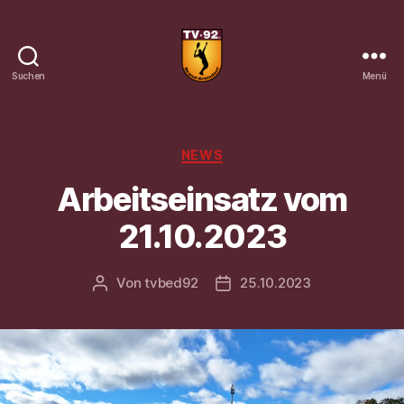
Suchen
Menü
Tennisverein
Brand-
Erbisdorf
92
Kategorien
NEWS
e.
Arbeitseinsatz vom
V.
21.10.2023
Von
tvbed92
25.10.2023
Beitragsautor
Veröffentlichungsdatum