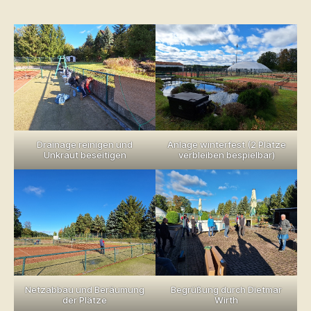
Drainage reinigen und
Anlage winterfest (2 Plätze
Unkraut beseitigen
verbleiben bespielbar)
Netzabbau und Beräumung
Begrüßung durch Dietmar
der Plätze
Wirth