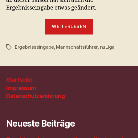
ab dieser Saison hat sich auch die
Ergebnisseingabe etwas geändert.
„Info
WEITERLESEN
für
Mannschaftsführ
Ergebnisseingabe
,
Mannschaftsführer
,
nuLiga
Schlagwörter
Startseite
Impressum
Datenschutzerklärung
Neueste Beiträge