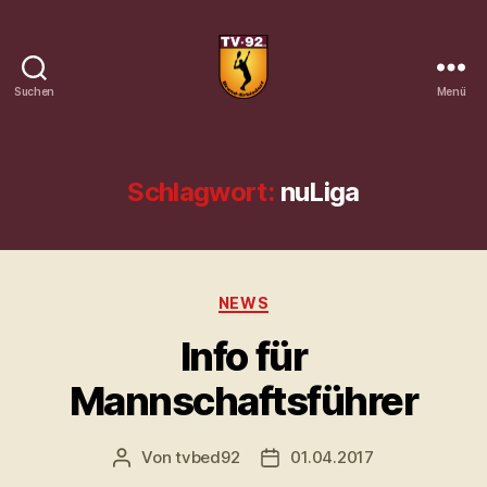
Suchen
Menü
Tennisverein
Brand-
Erbisdorf
92
Schlagwort:
nuLiga
e.
V.
Kategorien
NEWS
Info für
Mannschaftsführer
Von
tvbed92
01.04.2017
Beitragsautor
Veröffentlichungsdatum