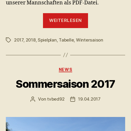
unserer Mannschaften als PDF-Datei.
„Wintersaison
WEITERLESEN
17/18“
2017
,
2018
,
Spielplan
,
Tabelle
,
Wintersaison
Schlagwörter
Kategorien
NEWS
Sommersaison 2017
Von
tvbed92
19.04.2017
Beitragsautor
Veröffentlichungsdatum