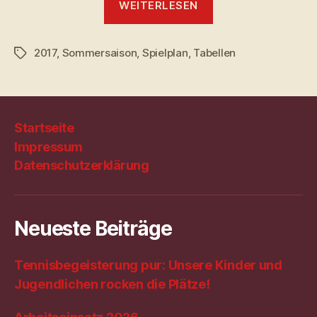
WEITERLESEN
2017“
2017
,
Sommersaison
,
Spielplan
,
Tabellen
Schlagwörter
Startseite
Impressum
Datenschutzerklärung
Neueste Beiträge
Tennisbegeisterung pur: Unsere Kinder und
Jugendlichen rocken die Plätze!