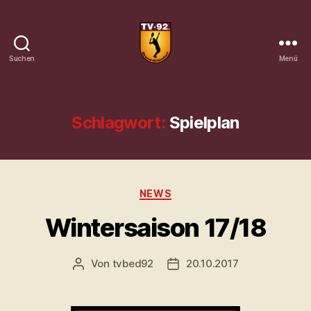
Suchen
Menü
Tennisverein
Brand-
Erbisdorf
92
Schlagwort:
Spielplan
e.
V.
Kategorien
NEWS
Wintersaison 17/18
Von
tvbed92
20.10.2017
Beitragsautor
Veröffentlichungsdatum