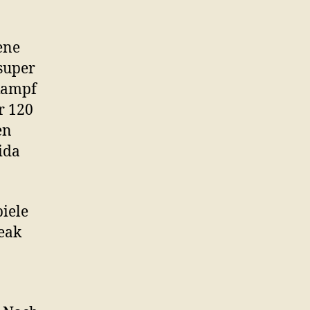
ene
super
tkampf
r 120
en
ida
piele
reak