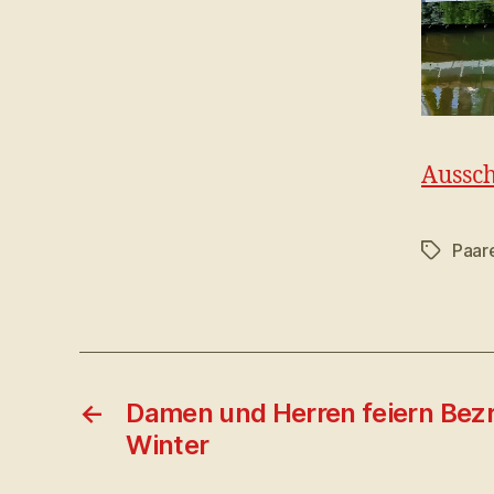
Aussc
Paar
Schlagwö
←
Damen und Herren feiern Bezr
Winter