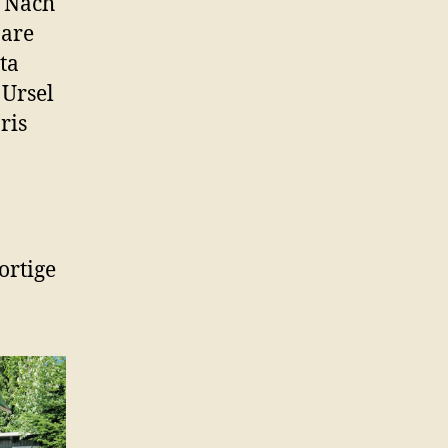
. Nach
aare
ta
 Ursel
ris
ortige