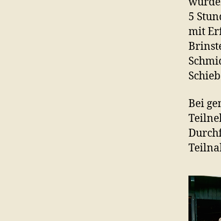
wurden
5 Stun
mit Er
Brinst
Schmid
Schieb
Bei ge
Teilne
Durchf
Teilna