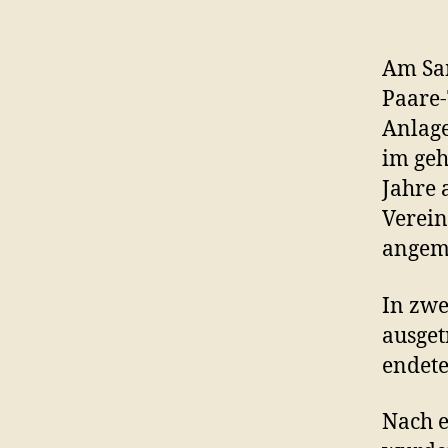
Am Sam
Paare-
Anlage
im geh
Jahre 
Verein
angem
In zwe
ausget
endete
Nach e