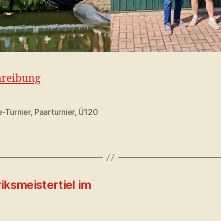
hreibung
e-Turnier
,
Paarturnier
,
Ü120
rter
iksmeistertiel im