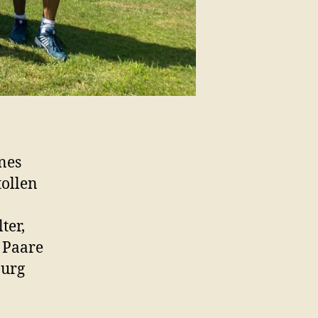
nes
tollen
ter,
8 Paare
burg