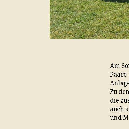
Am Son
Paare-
Anlage 
Zu dem
die zu
auch a
und Me