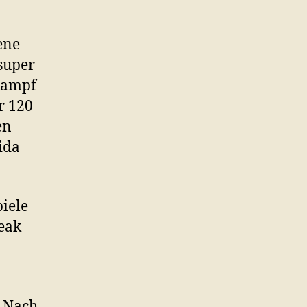
ene
super
tkampf
r 120
en
ida
piele
reak
. Nach