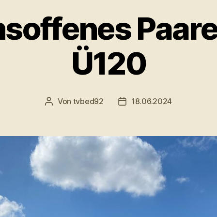
nsoffenes Paar
Ü120
Von
tvbed92
18.06.2024
Beitragsautor
Veröffentlichungsdatum