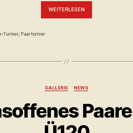
„2.
WEITERLESEN
Vereinsoffene
Paare-
Turnier
e-Turnier
,
Paarturnier
rter
Ü120“
Kategorien
GALLERIE
NEWS
insoffenes Paare
Ü120