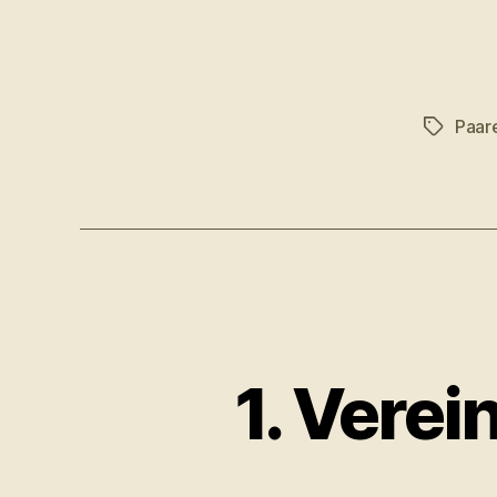
Paar
Schlagwö
1. Vere