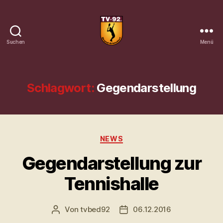
Suchen
Menü
Tennisverein
Brand-
Erbisdorf
92
Schlagwort:
Gegendarstellung
e.
V.
Kategorien
NEWS
Gegendarstellung zur
Tennishalle
Von
tvbed92
06.12.2016
Beitragsautor
Veröffentlichungsdatum