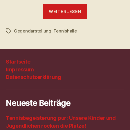
„Gegendarstellu
WEITERLESEN
zur
Tennishalle“
Gegendarstellung
,
Tennishalle
Schlagwörter
Startseite
Impressum
Datenschutzerklärung
Neueste Beiträge
Tennisbegeisterung pur: Unsere Kinder und
Jugendlichen rocken die Plätze!