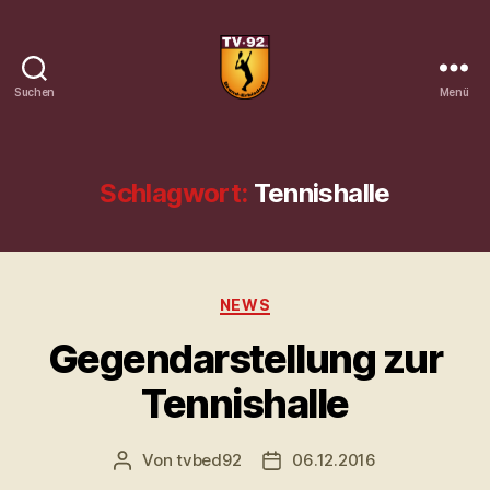
Suchen
Menü
Tennisverein
Brand-
Erbisdorf
92
Schlagwort:
Tennishalle
e.
V.
Kategorien
NEWS
Gegendarstellung zur
Tennishalle
Von
tvbed92
06.12.2016
Beitragsautor
Veröffentlichungsdatum