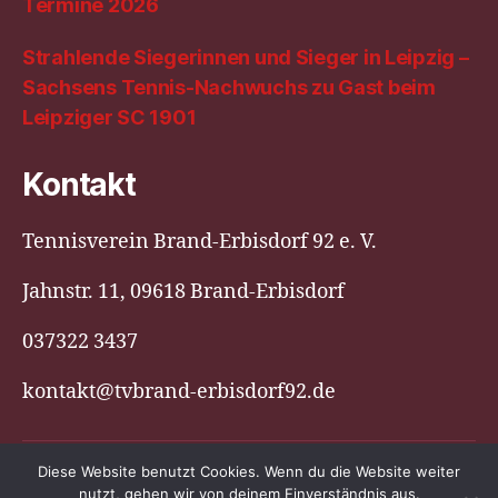
Termine 2026
Strahlende Siegerinnen und Sieger in Leipzig –
Sachsens Tennis-Nachwuchs zu Gast beim
Leipziger SC 1901
Kontakt
Tennisverein Brand-Erbisdorf 92 e. V.
Jahnstr. 11, 09618 Brand-Erbisdorf
037322 3437
kontakt@tvbrand-erbisdorf92.de
Diese Website benutzt Cookies. Wenn du die Website weiter
© 2026
Tennisverein Brand-
Nach oben
↑
nutzt, gehen wir von deinem Einverständnis aus.