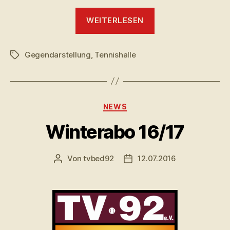
„Gegendarstellu
WEITERLESEN
zur
Tennishalle“
Gegendarstellung
,
Tennishalle
Schlagwörter
Kategorien
NEWS
Winterabo 16/17
Von
tvbed92
12.07.2016
Beitragsautor
Veröffentlichungsdatum