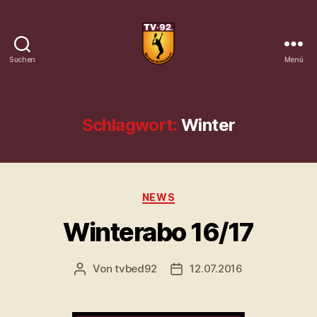
Suchen
Menü
Tennisverein
Brand-
Erbisdorf
92
Schlagwort:
Winter
e.
V.
Kategorien
NEWS
Winterabo 16/17
Von
tvbed92
12.07.2016
Beitragsautor
Veröffentlichungsdatum