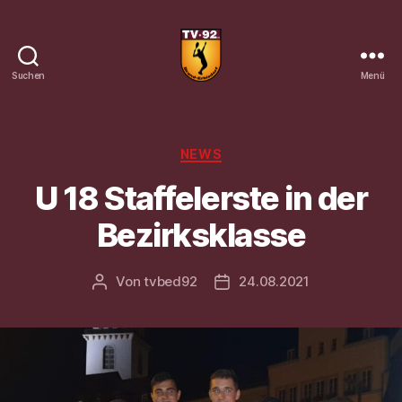
Suchen
Menü
Tennisverein
Brand-
Erbisdorf
92
Kategorien
NEWS
e.
U 18 Staffelerste in der
V.
Bezirksklasse
Von
tvbed92
24.08.2021
Beitragsautor
Veröffentlichungsdatum